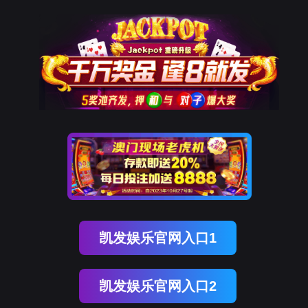
凯发娱乐官网入口1
凯发娱乐官网入口2